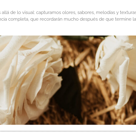
llá de lo visual: capturamos olores, sabores, melodías y textur
encia completa, que recordarán mucho después de que termine la