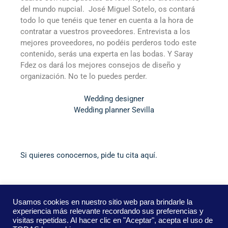
del mundo nupcial. José Miguel Sotelo, os contará
todo lo que tenéis que tener en cuenta a la hora de
contratar a vuestros proveedores. Entrevista a los
mejores proveedores, no podéis perderos todo este
contenido, serás una experta en las bodas. Y Saray
Fdez os dará los mejores consejos de diseño y
organización. No te lo puedes perder.
Wedding designer
Wedding planner Sevilla
Si quieres conocernos, pide tu cita aquí.
Usamos cookies en nuestro sitio web para brindarle la
Parejas Saray: +34 626 08 18 79
experiencia más relevante recordando sus preferencias y
Proveedores Josemi: +34 630 09 79 84
visitas repetidas. Al hacer clic en "Aceptar", acepta el uso de