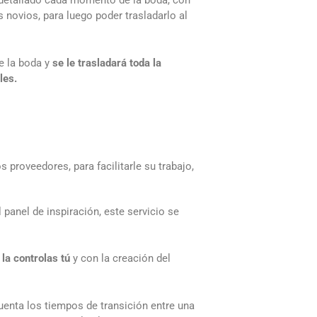
detallado cada momento de la boda, con
 novios, para luego poder trasladarlo al
e la boda y
se le trasladará toda la
lles.
 proveedores, para facilitarle su trabajo,
 panel de inspiración, este servicio se
 la controlas tú
y con la creación del
cuenta los tiempos de transición entre una