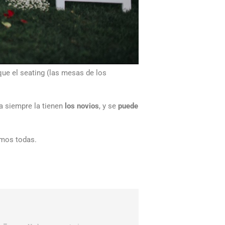
 que el seating (las mesas de los
a siempre la tienen
los novios
, y se
puede
emos todas.