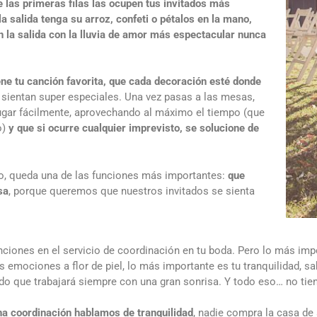
 las primeras filas las ocupen tus invitados más
a salida tenga su arroz, confeti o pétalos en la mano,
n la salida con la lluvia de amor más espectacular nunca
ene tu canción favorita, que cada decoración esté donde
sientan super especiales. Una vez pasas a las mesas,
lugar fácilmente, aprovechando al máximo el tiempo (que
o)
y que si ocurre cualquier imprevisto, se solucione de
o, queda una de las funciones más importantes:
que
sa
, porque queremos que nuestros invitados se sienta
ciones en el servicio de coordinación en tu boda. Pero lo más impo
as emociones a flor de piel, lo más importante es tu tranquilidad, 
do que trabajará siempre con una gran sonrisa. Y todo eso… no tien
a coordinación hablamos de tranquilidad
, nadie compra la casa de